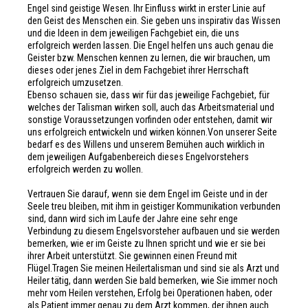
Engel sind geistige Wesen. Ihr Einfluss wirkt in erster Linie auf
den Geist des Menschen ein. Sie geben uns inspirativ das Wissen
und die Ideen in dem jeweiligen Fachgebiet ein, die uns
erfolgreich werden lassen. Die Engel helfen uns auch genau die
Geister bzw. Menschen kennen zu lernen, die wir brauchen, um
dieses oder jenes Ziel in dem Fachgebiet ihrer Herrschaft
erfolgreich umzusetzen.
Ebenso schauen sie, dass wir für das jeweilige Fachgebiet, für
welches der Talisman wirken soll, auch das Arbeitsmaterial und
sonstige Voraussetzungen vorfinden oder entstehen, damit wir
uns erfolgreich entwickeln und wirken können.Von unserer Seite
bedarf es des Willens und unserem Bemühen auch wirklich in
dem jeweiligen Aufgabenbereich dieses Engelvorstehers
erfolgreich werden zu wollen.
Vertrauen Sie darauf, wenn sie dem Engel im Geiste und in der
Seele treu bleiben, mit ihm in geistiger Kommunikation verbunden
sind, dann wird sich im Laufe der Jahre eine sehr enge
Verbindung zu diesem Engelsvorsteher aufbauen und sie werden
bemerken, wie er im Geiste zu Ihnen spricht und wie er sie bei
ihrer Arbeit unterstützt. Sie gewinnen einen Freund mit
Flügel.Tragen Sie meinen Heilertalisman und sind sie als Arzt und
Heiler tätig, dann werden Sie bald bemerken, wie Sie immer noch
mehr vom Heilen verstehen, Erfolg bei Operationen haben, oder
als Patient immer genau zu dem Arzt kommen, der ihnen auch