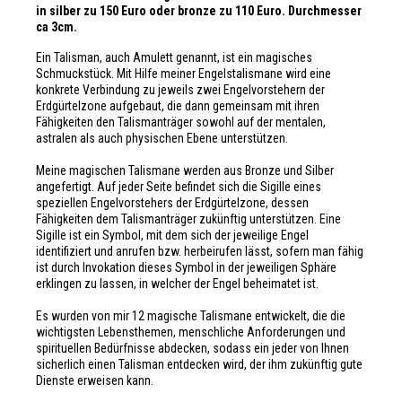
in silber zu 150 Euro oder bronze zu 110 Euro. Durchmesser
ca 3cm.
Ein Talisman, auch Amulett genannt, ist ein magisches
Schmuckstück. Mit Hilfe meiner Engelstalismane wird eine
konkrete Verbindung zu jeweils zwei Engelvorstehern der
Erdgürtelzone aufgebaut, die dann gemeinsam mit ihren
Fähigkeiten den Talismanträger sowohl auf der mentalen,
astralen als auch physischen Ebene unterstützen.
Meine magischen Talismane werden aus Bronze und Silber
angefertigt. Auf jeder Seite befindet sich die Sigille eines
speziellen Engelvorstehers der Erdgürtelzone, dessen
Fähigkeiten dem Talismanträger zukünftig unterstützen. Eine
Sigille ist ein Symbol, mit dem sich der jeweilige Engel
identifiziert und anrufen bzw. herbeirufen lässt, sofern man fähig
ist durch Invokation dieses Symbol in der jeweiligen Sphäre
erklingen zu lassen, in welcher der Engel beheimatet ist.
Es wurden von mir 12 magische Talismane entwickelt, die die
wichtigsten Lebensthemen, menschliche Anforderungen und
spirituellen Bedürfnisse abdecken, sodass ein jeder von Ihnen
sicherlich einen Talisman entdecken wird, der ihm zukünftig gute
Dienste erweisen kann.