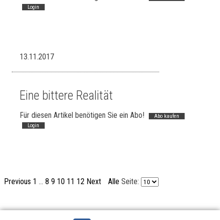
Login
13.11.2017
Eine bittere Realität
Für diesen Artikel benötigen Sie ein Abo!
Abo kaufen
Login
Previous
1
...
8
9
10
11
12
Next
Alle
Seite: